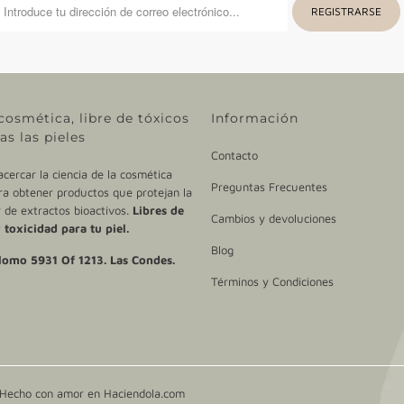
cosmética, libre de tóxicos
Información
as las pieles
Contacto
ercar la ciencia de la cosmética
Preguntas Frecuentes
ra obtener productos que protejan la
ir de extractos bioactivos.
Libres de
Cambios y devoluciones
 toxicidad para tu piel.
Blog
lomo 5931 Of 1213. Las Condes.
Términos y Condiciones
. Hecho con amor en
Haciendola.com