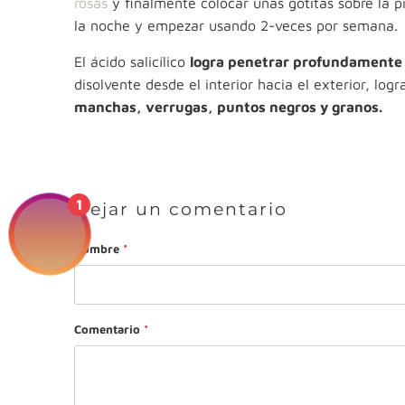
rosas
y finalmente colocar unas gotitas sobre la pi
la noche y empezar usando 2-veces por semana.
El ácido salicílico
logra penetrar profundamente e
disolvente desde el interior hacia el exterior, log
manchas, verrugas, puntos negros y granos.
1
Dejar un comentario
Nombre
*
Comentario
*