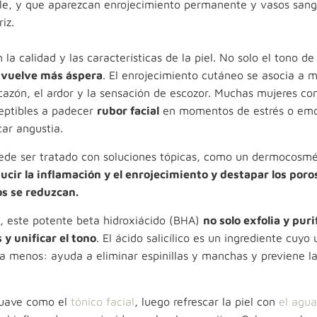
sible, y que aparezcan enrojecimiento permanente y vasos san
iz.
la calidad y las características de la piel. No solo el tono de 
se vuelve más áspera
. El enrojecimiento cutáneo se asocia a
cazón, el ardor y la sensación de escozor. Muchas mujeres con
ceptibles a padecer
rubor facial
en momentos de estrés o em
car angustia.
ede ser tratado con soluciones tópicas, como un dermocosmé
ucir la inflamación y el enrojecimiento y destapar los poro
nos se reduzcan.
, e
ste potente beta hidroxiácido (BHA)
no solo exfolia y purif
y unificar el tono
. El ácido salicílico es un ingrediente cuyo
ra menos: ayuda a eliminar espinillas y manchas y previene l
 suave como el
tónico facial
, luego refrescar la piel con
el agua