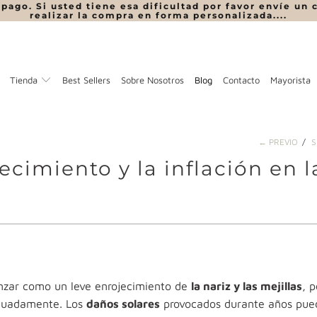
ago. Si usted tiene esa dificultad por favor envíe un 
realizar la compra en forma personalizada....
Tienda
Best Sellers
Sobre Nosotros
Blog
Contacto
Mayorista
← PREVIO
/
S
cimiento y la inflación en l
menzar como un leve enrojecimiento de
la nariz y las mejillas
, p
ecuadamente. Los
daños solares
provocados durante años pue