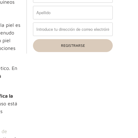
guíneos
la piel es
 menudo
 piel
ociones
tico. En
s
ica la
 uso está
as
 de