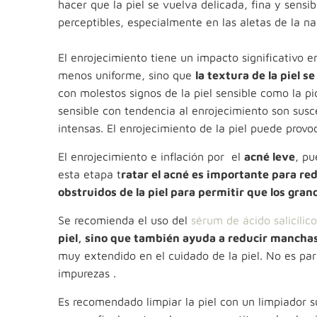
hacer que la piel se vuelva delicada, fina y sen
perceptibles, especialmente en las aletas de la nar
El enrojecimiento tiene un impacto significativo en 
menos uniforme, sino que
la textura de la piel 
con molestos signos de la piel sensible como la pi
sensible con tendencia al enrojecimiento son sus
intensas. El enrojecimiento de la piel puede provo
El enrojecimiento e inflación por
el
acné leve
, pu
esta etapa t
ratar el acné es importante para red
obstruidos de la piel para permitir que los gra
Se recomienda el uso del
sérum de ácido salicílico
piel, sino que también ayuda a reducir manchas 
muy extendido en el cuidado de la piel. No es pa
impurezas .
Es recomendado limpiar la piel con un limpiador