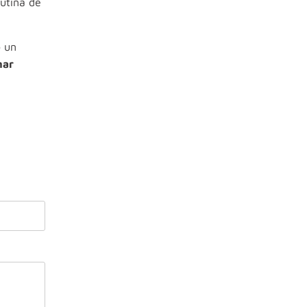
rutina de
o un
nar