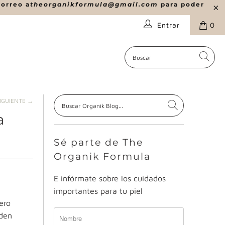
correo a
theorganikformula@gmail.com
para poder
Entrar
0
IGUIENTE →
a
Sé parte de The
Organik Formula
E infórmate sobre los cuidados
importantes para tu piel
ero
den