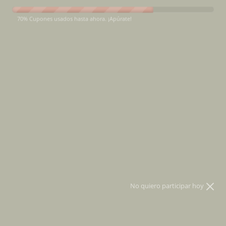
No se han encontrado productos en esta colección
70% Cupones usados hasta ahora. ¡Apúrate!
Suscríbete a The Organik
Formula
Los mantendremos informados sobre el cuidado de la
piel, lanzamientos de nuevos productos y noticias
únicas para nuestra comunidad.
No quiero participar hoy