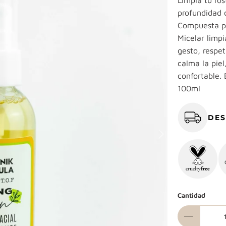
Limpia tu ro
profundidad 
Compuesta po
Micelar limpi
gesto, respet
calma la piel
confortable. 
100ml
DES
Cantidad