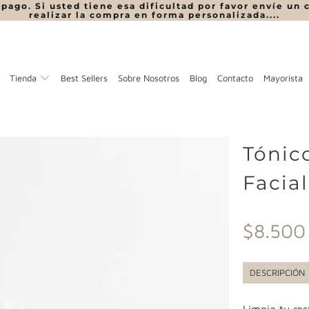
ago. Si usted tiene esa dificultad por favor envíe un 
realizar la compra en forma personalizada....
Tienda
Best Sellers
Sobre Nosotros
Blog
Contacto
Mayorista
Tónic
Facial
$8.500
DESCRIPCIÓN