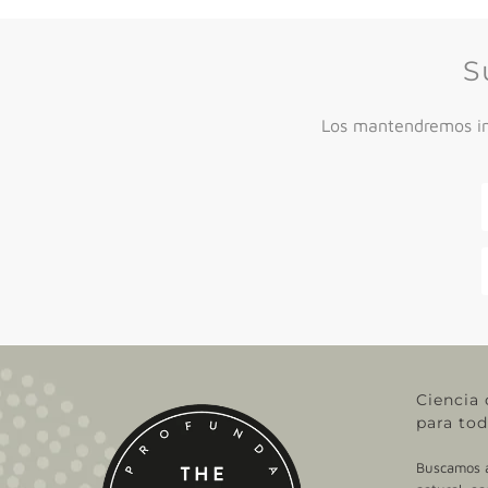
S
Los mantendremos inf
Ciencia 
para tod
Buscamos ac