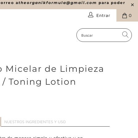
correo a
theorganikformula@gmail.com
para poder
Entrar
0
o Micelar de Limpieza
 / Toning Lotion
NUESTROS INGREDIENTES Y USO