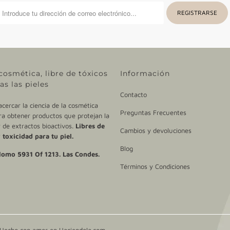
cosmética, libre de tóxicos
Información
as las pieles
Contacto
ercar la ciencia de la cosmética
Preguntas Frecuentes
ra obtener productos que protejan la
ir de extractos bioactivos.
Libres de
Cambios y devoluciones
 toxicidad para tu piel.
Blog
lomo 5931 Of 1213. Las Condes.
Términos y Condiciones