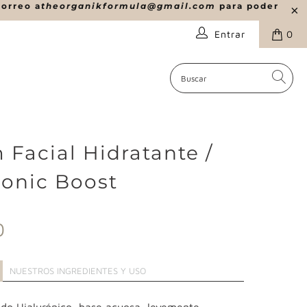
correo a
theorganikformula@gmail.com
para poder
Entrar
0
 Facial Hidratante /
ronic Boost
0
NUESTROS INGREDIENTES Y USO