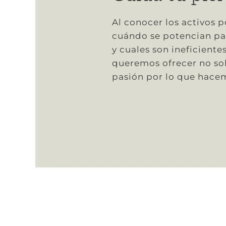
Al conocer los activos 
cuándo se potencian pa
y cuales son ineficiente
queremos ofrecer no sol
pasión por lo que hace