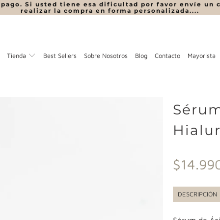
ago. Si usted tiene esa dificultad por favor envíe un 
realizar la compra en forma personalizada....
Tienda
Best Sellers
Sobre Nosotros
Blog
Contacto
Mayorista
Sérum
Hialu
$14.99
DESCRIPCIÓN