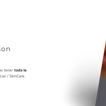
son
ás tener
toda la
cial / SkinCare.