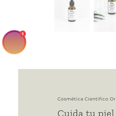
1
Cosmética Cientifico O
Cuida tu piel