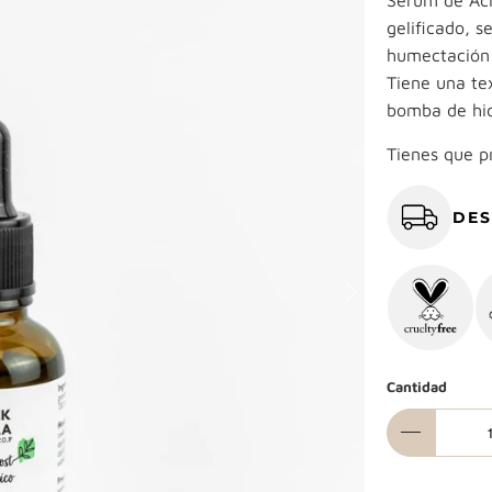
Sérum de Áci
gelificado, 
humectación a
Tiene una te
bomba de hidr
Tienes que p
DES
Cantidad